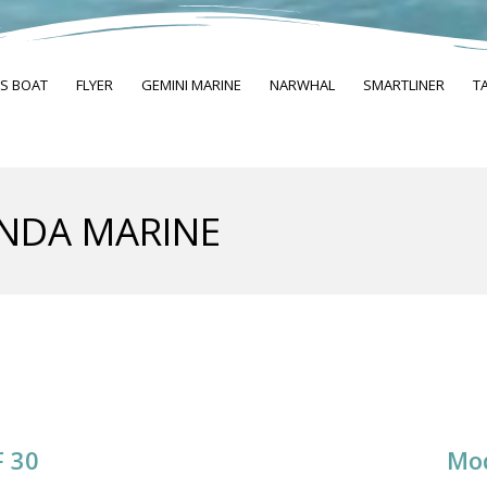
S BOAT
FLYER
GEMINI MARINE
NARWHAL
SMARTLINER
T
NDA MARINE
F 30
Mod