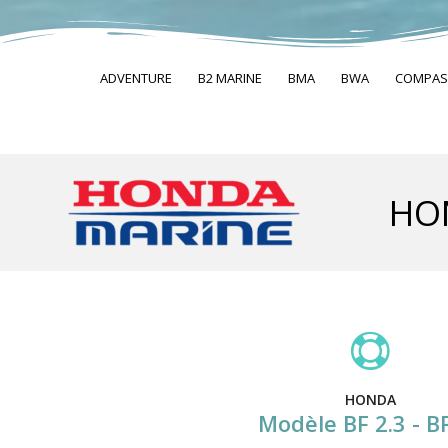
ADVENTURE
B2 MARINE
BMA
BWA
COMPAS
HO
HONDA
Modèle BF 2.3 - B