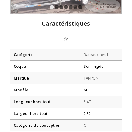
1
2
3
4
5
6
7
Caractéristiques
Catégorie
Bateaux neuf
Coque
Semi-rigide
Marque
TARPON
Modèle
AD 55
Longueur
hors-tout
5.47
Largeur
hors-tout
2.32
Catégorie de conception
C