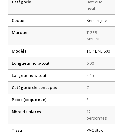
Catégorie
Bateaux
neuf
Coque
Semi-rigide
Marque
TIGER
MARINE
Modèle
TOP LINE 600
Longueur
hors-tout
6.00
Largeur
hors-tout
2.45
Catégorie de conception
C
Poids (coque nue)
/
Nbre de places
12
personnes
Tissu
PVC dtex