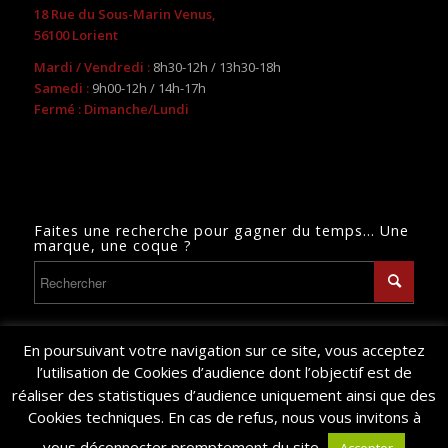
18 Rue du Sous-Marin Venus,
56100 Lorient
Mardi / Vendredi :
8h30-12h / 13h30-18h
Samedi :
9h00-12h / 14h-17h
Fermé : Dimanche/Lundi
Faites une recherche pour gagner du temps… Une
marque, une coque ?
En poursuivant votre navigation sur ce site, vous acceptez
l’utilisation de Cookies d’audience dont l’objectif est de
réaliser des statistiques d’audience uniquement ainsi que des
© Copyright 2024 - Bretagne Nautisme - Site réalisé par
Caroline Jan
-
Cookies techniques. En cas de refus, nous vous invitons à
CGU
vous déconnecter promptement du site